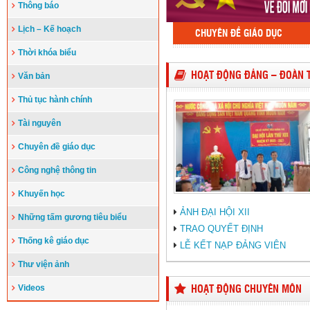
Thông báo
Lịch – Kế hoạch
CHUYÊN ĐỀ GIÁO DỤC
Thời khóa biểu
HOẠT ĐỘNG ĐẢNG – ĐOÀN 
Văn bản
Thủ tục hành chính
Tài nguyên
Chuyên đề giáo dục
Công nghệ thông tin
Khuyến học
ẢNH ĐẠI HỘI XII
Những tấm gương tiêu biểu
TRAO QUYẾT ĐỊNH
Thống kê giáo dục
LỄ KẾT NẠP ĐẢNG VIÊN
Thư viện ảnh
Videos
HOẠT ĐỘNG CHUYÊN MÔN