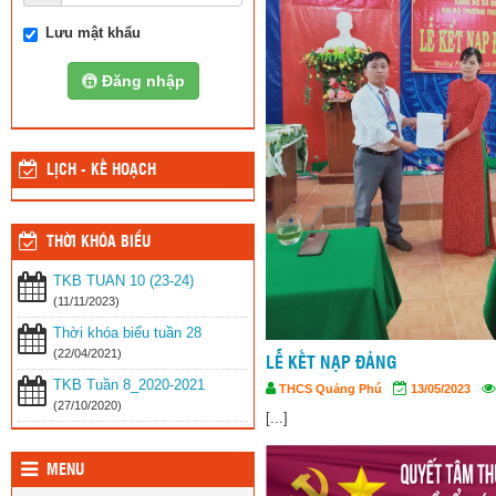
Lưu mật khẩu
Đăng nhập
LỊCH - KẾ HOẠCH
THỜI KHÓA BIỂU
TKB TUAN 10 (23-24)
(11/11/2023)
Thời khóa biểu tuần 28
(22/04/2021)
LỄ KẾT NẠP ĐẢNG
TKB Tuần 8_2020-2021
THCS Quảng Phú
13/05/2023
Lư
(27/10/2020)
[...]
MENU