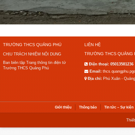
TRƯỜNG THCS QUẢNG PHÚ
LIÊN HỆ
TRƯỜNG THCS QUẢNG 
CHỊU TRÁCH NHIỆM NỘI DUNG
Ban biên tập Trang thông tin điện tử
Điện thoại:
05013581236
Trường THCS Quảng Phú
Email:
thcs.quangphu.p
Địa chỉ:
Phú Xuân - Quảng
Giới thiệu
Thông báo
Tin tức – Sự kiện
Thiế