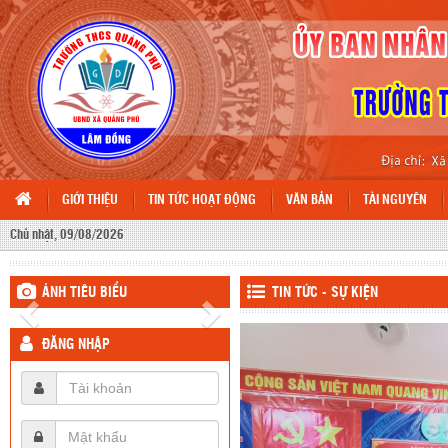
GIỚI THIỆU
TIN TỨC HOẠT ĐỘNG
VĂN BẢN
TÀI NGUYÊN
Chủ nhật, 09/08/2026
ẢNH TIÊU BIỂU
TIN TỨC - SỰ KIỆN
ĐĂNG NHẬP