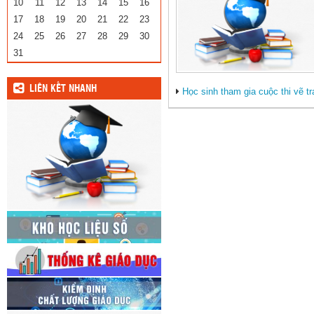
10
11
12
13
14
15
16
17
18
19
20
21
22
23
24
25
26
27
28
29
30
31
LIÊN KẾT NHANH
Học sinh tham gia cuộc thi vẽ 