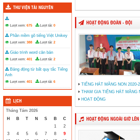
THƯ VIỆN TÀI NGUYÊN
HOẠT ĐỘNG ĐOÀN - ĐỘI
Lượt xem:
675
Lượt tải:
0
Phần mềm gõ tiếng Việt Unikey
Lượt xem:
388
Lượt tải:
2
Giáo trình word căn bản
Lượt xem:
401
Lượt tải:
2
Bảng động từ bất quy tắc Tiếng
Anh
Lượt xem:
401
Lượt tải:
6
TIẾNG HÁT MĂNG NON 2020-2
THAM GIA TIẾNG HÁT MĂNG N
HOẠT ĐỘNG
LỊCH
Tháng Tám 2026
H
B
T
N
S
B
C
HOẠT ĐỘNG NGOÀI GIỜ LÊN
1
2
3
4
5
6
7
8
9